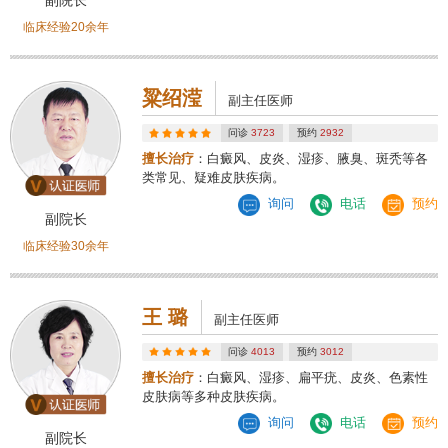
临床经验20余年
粱绍滢
副主任医师
问诊
3723
预约
2932
擅长治疗
：白癜风、皮炎、湿疹、腋臭、斑秃等各
类常见、疑难皮肤疾病。
询问
电话
预约
副院长
临床经验30余年
王 璐
副主任医师
问诊
4013
预约
3012
擅长治疗
：白癜风、湿疹、扁平疣、皮炎、色素性
皮肤病等多种皮肤疾病。
询问
电话
预约
副院长