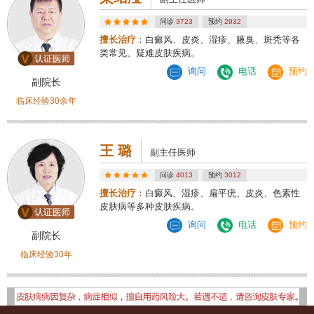
问诊
3723
预约
2932
擅长治疗
：白癜风、皮炎、湿疹、腋臭、斑秃等各
类常见、疑难皮肤疾病。
询问
电话
预约
副院长
临床经验30余年
王 璐
副主任医师
问诊
4013
预约
3012
擅长治疗
：白癜风、湿疹、扁平疣、皮炎、色素性
皮肤病等多种皮肤疾病。
询问
电话
预约
副院长
临床经验30年