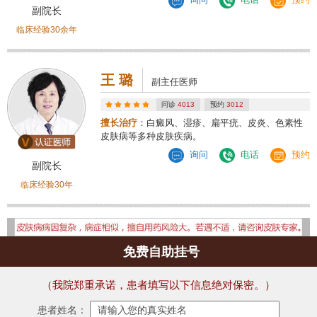
副院长
临床经验30余年
王 璐
副主任医师
问诊
4013
预约
3012
擅长治疗
：白癜风、湿疹、扁平疣、皮炎、色素性
皮肤病等多种皮肤疾病。
询问
电话
预约
副院长
临床经验30年
免费自助挂号
（我院郑重承诺，患者填写以下信息绝对保密。）
患者姓名：