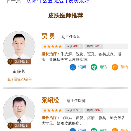
下一篇：
沈阳什么医院治疗皮炎最好
皮肤医师推荐
贾 勇
副主任医师
问诊
4938
预约
3623
擅长治疗
：牛皮癣、脱发、斑秃、各类皮炎、湿
疹、荨麻疹等常见皮肤疾病。
询问
电话
预约
副院长
临床经验20余年
粱绍滢
副主任医师
问诊
3723
预约
2932
擅长治疗
：白癜风、皮炎、湿疹、腋臭、斑秃等各
类常见、疑难皮肤疾病。
询问
电话
预约