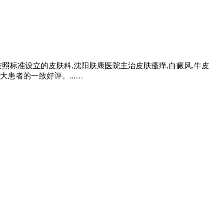
照标准设立的皮肤科,沈阳肤康医院主治皮肤瘙痒,白癜风,牛皮
患者的一致好评。...…