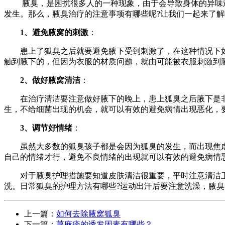
腋臭，是困扰很多人的一种现象，由于会导致身体的异味难
发生。那么，腋臭治疗的注意事项有哪些呢?让我们一起来了解
1、避免腋窝的刺激
：
患上了狐臭之后就要避免腋下受到刺激了，在这种情况下如
触到腋下的，但因为衣服的材质问题，就由可能被衣服刺激到
2、做好腋窝清洁
：
在治疗清洁要注意做好腋下的晚上，患上狐臭之后腋下是非
生，不给细菌出现的机会，就可以有效的避免病情出现恶化，
3、调节好情绪
：
虽然大多数的狐臭孩子都是会因为狐臭的发生，而出现焦虑
自己的情绪才行，避免不良情绪的出现就可以有效的避免病情
对于腋臭护理措施要知道皮肤清洁很重要，平时注意清洁卫
洗。日常狐臭的护理方法有哪些?运动出汗后要注意洗澡，腋
上一篇：
如何去除腋窝狐臭
下一篇：
荨麻疹的诱发因素有哪些？