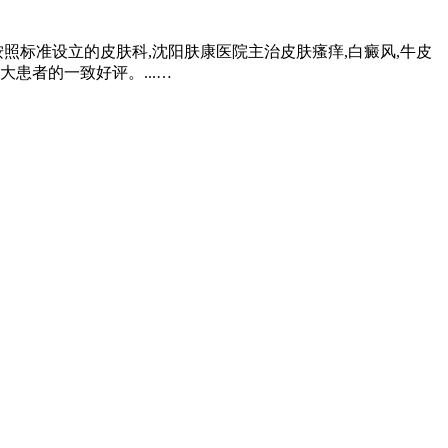
照标准设立的皮肤科,沈阳肤康医院主治皮肤瘙痒,白癜风,牛皮
患者的一致好评。...…