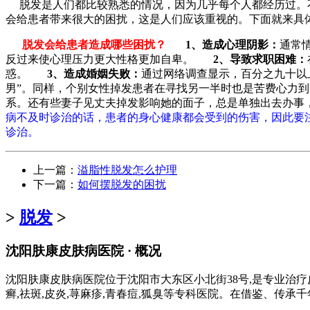
脱发是人们都比较熟悉的情况，因为几乎每个人都经历过。不
会给患者带来很大的困扰，这是人们应该重视的。下面就来具
脱发会给患者造成哪些困扰？
1、造成心理阴影：
通常
反过来使心理压力更大性格更加自卑。
2、导致求职困难：
惑。
3、造成婚姻失败：
通过网络调查显示，百分之九十以
男”。同样，个别女性掉发患者在寻找另一半时也是苦费心
系。还有些妻子见丈夫掉发影响她的面子，总是单独出去办事
病不及时诊治的话，患者的身心健康都会受到的伤害，因此要
诊治。
上一篇：
溢脂性脱发怎么护理
下一篇：
如何摆脱发的困扰
>
脱发
>
沈阳肤康皮肤病医院 · 概况
沈阳肤康皮肤病医院位于沈阳市大东区小北街38号,是专业治疗
癣,祛斑,皮炎,荨麻疹,青春痘,狐臭等专科医院。在借鉴、传承