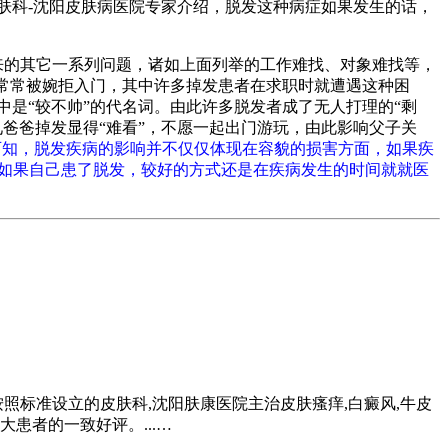
科-沈阳皮肤病医院专家介绍，脱发这种病症如果发生的话，
来的其它一系列问题，诸如上面列举的工作难找、对象难找等，
者常常被婉拒入门，其中许多掉发患者在求职时就遭遇这种困
是“较不帅”的代名词。由此许多脱发者成了无人打理的“剩
爸爸掉发显得“难看”，不愿一起出门游玩，由此影响父子关
可知，脱发疾病的影响并不仅仅体现在容貌的损害方面，如果疾
，如果自己患了脱发，较好的方式还是在疾病发生的时间就就医
照标准设立的皮肤科,沈阳肤康医院主治皮肤瘙痒,白癜风,牛皮
患者的一致好评。...…