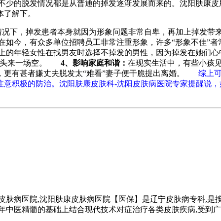
少的脱发情况都是从普通的掉发逐渐发展而来的。沈阳肤康皮肤
体了解下。
情况下，掉发患者本身就因为形象问题非常自卑，再加上掉发带
在如今，有众多单位招聘员工非常注重形象，许多“形象不佳”
上的年轻女性在找男友时选择不掉发的男性，因为掉发在她们心中
力到头来一场空。
4、影响家庭和谐：
在现实生活中，有些小孩见
，更有甚者嫌丈夫脱发太“难看”妻子便干脆提出离婚。
综上
注意积极的防治。沈阳肤康皮肤科-沈阳皮肤病医院专家提醒说
皮肤病医院,沈阳肤康皮肤病医院【医保】是辽宁皮肤病专科,是按
千年中医精髓的基础上结合现代技术对症治疗各类皮肤疾病,受到广大