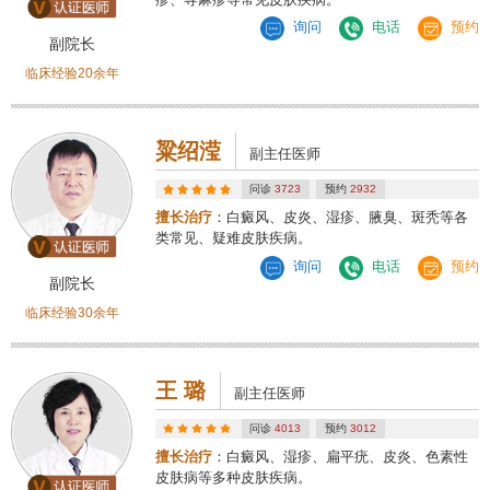
询问
电话
预约
副院长
临床经验20余年
粱绍滢
副主任医师
问诊
3723
预约
2932
擅长治疗
：白癜风、皮炎、湿疹、腋臭、斑秃等各
类常见、疑难皮肤疾病。
询问
电话
预约
副院长
临床经验30余年
王 璐
副主任医师
问诊
4013
预约
3012
擅长治疗
：白癜风、湿疹、扁平疣、皮炎、色素性
皮肤病等多种皮肤疾病。