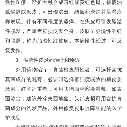
囊性丘疹，渐扩大融合成暗红或黄红色斑，被覆油
腻鳞屑或痂皮，可出现渗出、结痂和糜烂并呈湿疹
样表现。伴有不同程度的瘙痒。在头皮可引发脂溢
性脱发，严重者皮损泛发全身，皮肤呈弥漫性潮红
和脱屑，称为脂溢性红皮病。本病慢性经过，可反
复发作。
3、溢脂性皮炎的治疗和预防
外用药物治疗：真菌检查阳性者，可选择含抗
真菌成分的乳膏，必要时选择低强度弱效的糖皮质
激素，红肿严重者，可用呋喃西林溶液湿敷。如表
面渗出，建议外涂夫西地酸。头部皮损可用含抗真
菌成分的洗发产品。外用修复皮肤屏障功能的医学
护肤品。