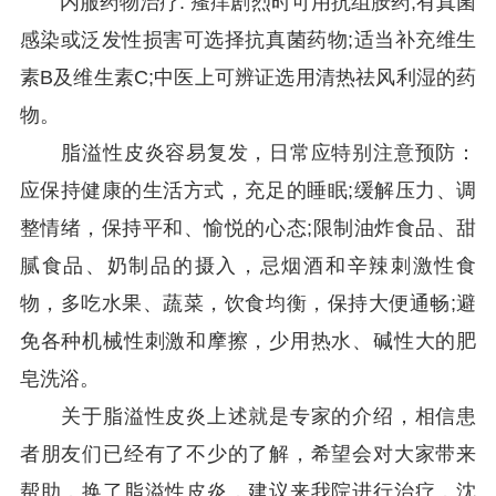
内服药物治疗: 瘙痒剧烈时可用抗组胺药;有真菌
感染或泛发性损害可选择抗真菌药物;适当补充维生
素B及维生素C;中医上可辨证选用清热祛风利湿的药
物。
脂溢性皮炎容易复发，日常应特别注意预防：
应保持健康的生活方式，充足的睡眠;缓解压力、调
整情绪，保持平和、愉悦的心态;限制油炸食品、甜
腻食品、奶制品的摄入，忌烟酒和辛辣刺激性食
物，多吃水果、蔬菜，饮食均衡，保持大便通畅;避
免各种机械性刺激和摩擦，少用热水、碱性大的肥
皂洗浴。
关于脂溢性皮炎上述就是专家的介绍，相信患
者朋友们已经有了不少的了解，希望会对大家带来
帮助，换了脂溢性皮炎，建议来我院进行治疗，沈