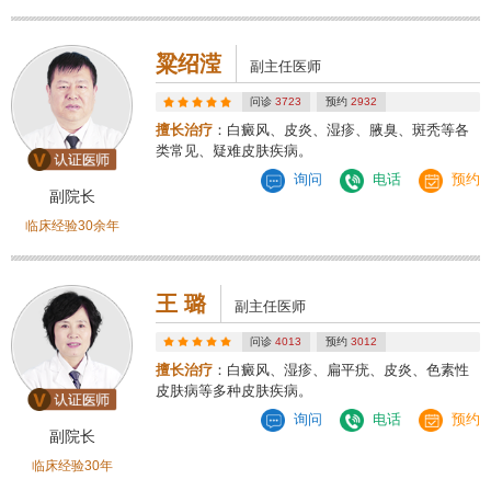
粱绍滢
副主任医师
问诊
3723
预约
2932
擅长治疗
：白癜风、皮炎、湿疹、腋臭、斑秃等各
类常见、疑难皮肤疾病。
询问
电话
预约
副院长
临床经验30余年
王 璐
副主任医师
问诊
4013
预约
3012
擅长治疗
：白癜风、湿疹、扁平疣、皮炎、色素性
皮肤病等多种皮肤疾病。
询问
电话
预约
副院长
临床经验30年