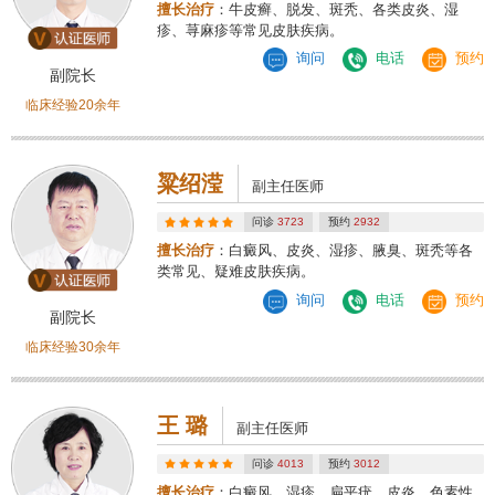
擅长治疗
：牛皮癣、脱发、斑秃、各类皮炎、湿
疹、荨麻疹等常见皮肤疾病。
询问
电话
预约
副院长
临床经验20余年
粱绍滢
副主任医师
问诊
3723
预约
2932
擅长治疗
：白癜风、皮炎、湿疹、腋臭、斑秃等各
类常见、疑难皮肤疾病。
询问
电话
预约
副院长
临床经验30余年
王 璐
副主任医师
问诊
4013
预约
3012
擅长治疗
：白癜风、湿疹、扁平疣、皮炎、色素性