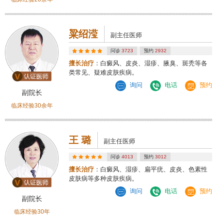
粱绍滢
副主任医师
问诊
3723
预约
2932
擅长治疗
：白癜风、皮炎、湿疹、腋臭、斑秃等各
类常见、疑难皮肤疾病。
询问
电话
预约
副院长
临床经验30余年
王 璐
副主任医师
问诊
4013
预约
3012
擅长治疗
：白癜风、湿疹、扁平疣、皮炎、色素性
皮肤病等多种皮肤疾病。
询问
电话
预约
副院长
临床经验30年