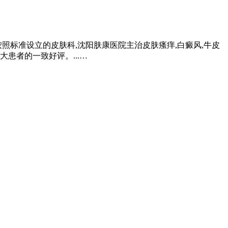
照标准设立的皮肤科,沈阳肤康医院主治皮肤瘙痒,白癜风,牛皮
患者的一致好评。...…