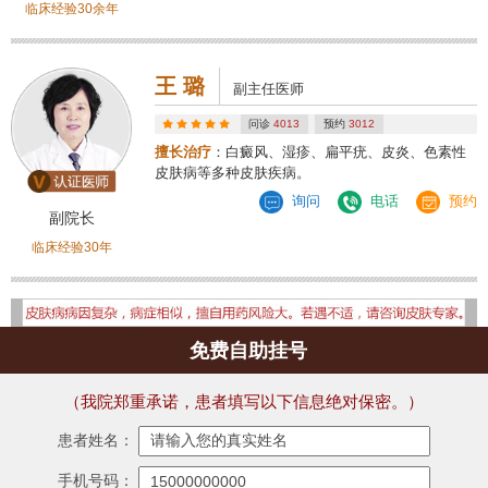
临床经验30余年
王 璐
副主任医师
问诊
4013
预约
3012
擅长治疗
：白癜风、湿疹、扁平疣、皮炎、色素性
皮肤病等多种皮肤疾病。
询问
电话
预约
副院长
临床经验30年
免费自助挂号
（我院郑重承诺，患者填写以下信息绝对保密。）
患者姓名：
手机号码：