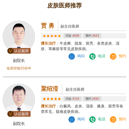
皮肤医师推荐
贾 勇
副主任医师
问诊
4938
预约
3623
擅长治疗
：牛皮癣、脱发、斑秃、各类皮炎、湿
疹、荨麻疹等常见皮肤疾病。
询问
电话
预约
副院长
临床经验20余年
粱绍滢
副主任医师
问诊
3723
预约
2932
擅长治疗
：白癜风、皮炎、湿疹、腋臭、斑秃等各
类常见、疑难皮肤疾病。
询问
电话
预约
副院长