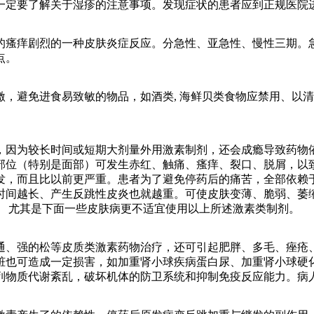
定要了解关于湿疹的注意事项。发现症状的患者应到正规医院
的瘙痒剧烈的一种皮肤炎症反应。分急性、亚急性、慢性三期。
点。
避免进食易致敏的物品，如酒类, 海鲜贝类食物应禁用、以清
为较长时间或短期大剂量外用激素制剂，还会成瘾导致药物依
部位（特别是面部）可发生赤红、触痛、瘙痒、裂口、脱屑，以
发，而且比以前更严重。患者为了避免停药后的痛苦，全部依赖
时间越长、产生反跳性皮炎也就越重。可使皮肤变薄、脆弱、萎
。 尤其是下面一些皮肤病更不适宜使用以上所述激素类制剂。
、强的松等皮质类激素药物治疗，还可引起肥胖、多毛、痤疮、
脏也可造成一定损害，如加重肾小球疾病蛋白尿、加重肾小球硬
列物质代谢紊乱，破坏机体的防卫系统和抑制免疫反应能力。病