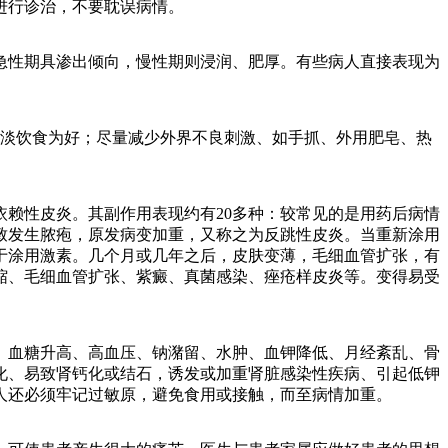
进行诊治，不要耽误病情。
急性期具渗出倾向，慢性期则浸润、肥厚。有些病人直接表现为
淡饮食为好；尽量减少外界不良刺激、如手抓、外用肥皂、热
赖性皮炎。其副作用表现约有20多种：较常见的是用药后病情
致发生脓疱，原发病变加重，又称之为反跳性皮炎。当重新涂用
于涂用激素。几个月或几年之后，皮肤变薄，毛细血管扩张，有
缩、毛细血管扩张、紫癜、真菌感染、痤疮样皮炎等。变得易受
血糖升高、高血压、钠潴留、水肿、血钾降低、月经紊乱、骨
化、易致肾钙化或结石，诱发或加重肾脏感染性疾病、引起低钾
人还必须牢记过敏原，避免食用或接触，而至病情加重。