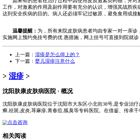
如果有的患者在治疗过程中因使用皮质激素类药物，并对激
工作，对激素的作用及副作用要有充分的认识，增强其战胜疾
达到安全疾病的目的。病人还必须牢记过敏原，避免食用或接
温馨提醒：
为，所有来院皮肤病患者均由专家一对一亲诊
实施网上预约免挂号费的优 惠措施，网上挂号可直接到院就诊
上一篇：
湿疹是怎么得上的？
下一篇：
婴儿湿疹注意什么
>
湿疹
>
沈阳肤康皮肤病医院 · 概况
沈阳肤康皮肤病医院位于沈阳市大东区小北街38号,是专业治疗
癣,祛斑,皮炎,荨麻疹,青春痘,狐臭等专科医院。在借鉴、传承
点击咨询
相关阅读