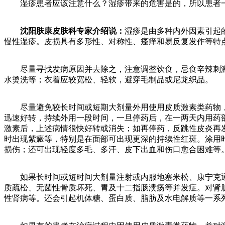
湿疹患者应该注意什么？湿疹带来的危害是的，所以患者一
沈阳肤康皮肤科专家介绍说：
湿疹是由多种内外因素引起
慢性湿疹。皮损具有多形性、对称性、瘙痒和易反复发作等特
尽量寻找发病原因并去除之，注意调整饮食，忌食辛辣刺激，
水烫洗等；衣着应较宽松、轻软，避穿毛制品或尼龙织品。
尽量避免较长时间或短期大剂量外用使用皮质激素类药物，因
迅速好转，持续外用一段时间，一旦停药后，在一两天内用药
激素后，上述病情很快好转或消失；如再停药，反跳性皮炎再
时出现紫癜等，特别是在面部可出现更深的持续性红斑。涂用
损伤；还可出现轻度多毛、多汗、皮下出血和伤口愈合困难等
如果长时间或短时间大剂量注射或内服地塞米松、康宁克通
质疏松、无菌性骨质坏死、胃及十二指肠溃疡等并发症。对肾
性肾病等。还会引起机体糖、蛋白质、脂肪及水电解质等一系