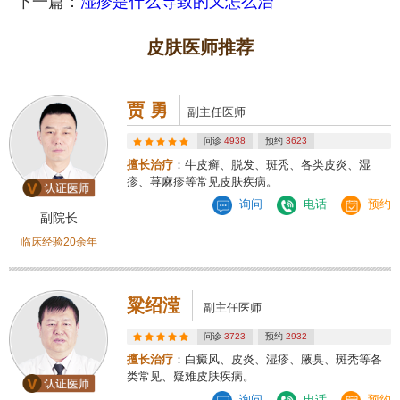
下一篇：
湿疹是什么导致的又怎么治
皮肤医师推荐
贾 勇
副主任医师
问诊
4938
预约
3623
擅长治疗
：牛皮癣、脱发、斑秃、各类皮炎、湿
疹、荨麻疹等常见皮肤疾病。
询问
电话
预约
副院长
临床经验20余年
粱绍滢
副主任医师
问诊
3723
预约
2932
擅长治疗
：白癜风、皮炎、湿疹、腋臭、斑秃等各
类常见、疑难皮肤疾病。
询问
电话
预约