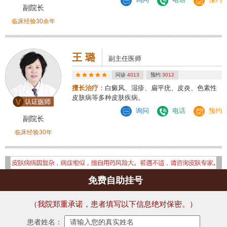
副院长
临床经验30余年
王 璐
副主任医师
问诊
4013
预约
3012
擅长治疗
：白癜风、湿疹、扁平疣、皮炎、色素性
皮肤病等多种皮肤疾病。
询问
电话
预约
副院长
临床经验30年
免费自助挂号
（我院郑重承诺，患者填写以下信息绝对保密。）
患者姓名：