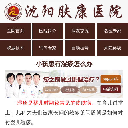
医院首页
医院简介
病友交流
名医专家
权威技术
询问专家
自助挂号
来院路线
小孩患有湿疹怎么办
湿疹是婴儿时期较常见的皮肤病。
在育儿讲堂
上，儿科大夫们被家长问的较多的问题就是如何对
付婴儿湿疹。