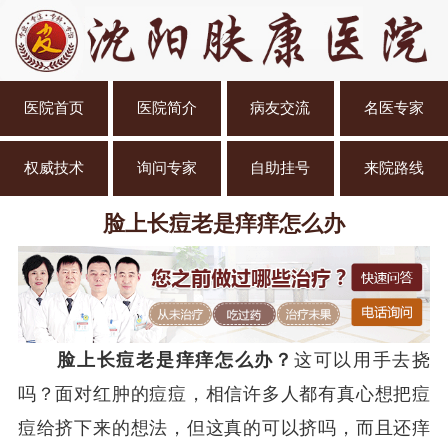
医院首页
医院简介
病友交流
名医专家
权威技术
询问专家
自助挂号
来院路线
脸上长痘老是痒痒怎么办
脸上长痘老是痒痒怎么办？
这可以用手去挠
吗？面对红肿的痘痘，相信许多人都有真心想把痘
痘给挤下来的想法，但这真的可以挤吗，而且还痒