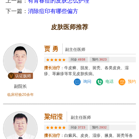
上一篇：
有青春痘的皮肤怎么护理
下一篇：
消除痘印有哪些偏方
皮肤医师推荐
贾 勇
副主任医师
问诊
4938
预约
3623
擅长治疗
：牛皮癣、脱发、斑秃、各类皮炎、湿
疹、荨麻疹等常见皮肤疾病。
询问
电话
预约
副院长
临床经验20余年
粱绍滢
副主任医师
问诊
3723
预约
2932
擅长治疗
：白癜风、皮炎、湿疹、腋臭、斑秃等各