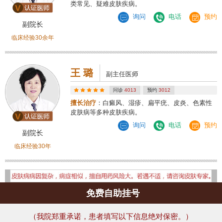
类常见、疑难皮肤疾病。
询问
电话
预约
副院长
临床经验30余年
王 璐
副主任医师
问诊
4013
预约
3012
擅长治疗
：白癜风、湿疹、扁平疣、皮炎、色素性
皮肤病等多种皮肤疾病。
询问
电话
预约
副院长
临床经验30年
免费自助挂号
（我院郑重承诺，患者填写以下信息绝对保密。）