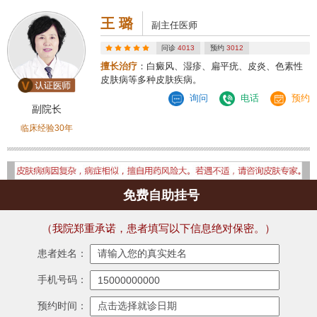
王 璐
副主任医师
问诊
4013
预约
3012
擅长治疗
：白癜风、湿疹、扁平疣、皮炎、色素性
皮肤病等多种皮肤疾病。
询问
电话
预约
副院长
临床经验30年
免费自助挂号
（我院郑重承诺，患者填写以下信息绝对保密。）
患者姓名：
手机号码：
预约时间：