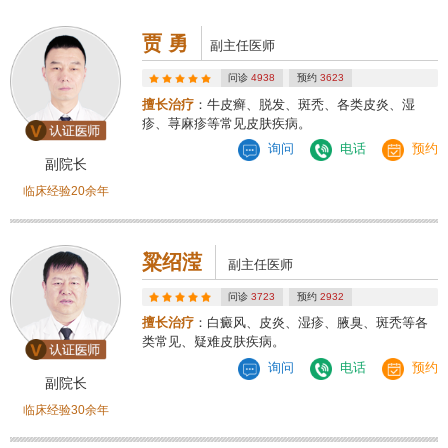
贾 勇
副主任医师
问诊
4938
预约
3623
擅长治疗
：牛皮癣、脱发、斑秃、各类皮炎、湿
疹、荨麻疹等常见皮肤疾病。
询问
电话
预约
副院长
临床经验20余年
粱绍滢
副主任医师
问诊
3723
预约
2932
擅长治疗
：白癜风、皮炎、湿疹、腋臭、斑秃等各
类常见、疑难皮肤疾病。
询问
电话
预约
副院长
临床经验30余年