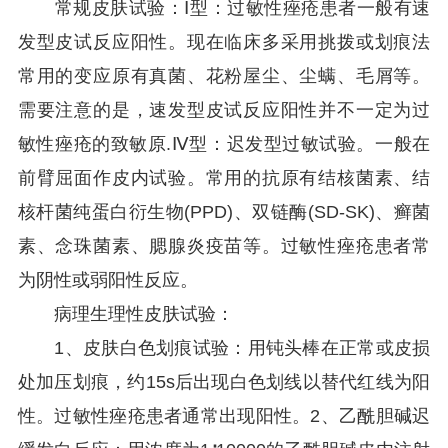
常规皮肤试验：Ⅰ型：过敏性痤疮患者一般有速
发型皮试反应阳性。现在临床多采用挑拨或划痕法
常用的变应原有真菌、花粉屋尘、尘螨、毛屑等。
需要注意的是，速发型皮试反应阳性并不一定为过
敏性痤疮的致敏原.Ⅳ型：迟发型过敏试验。一般在
前臂屈面作皮内试验。常用的抗原有结核菌素、结
核杆菌纯蛋白衍生物(PPD)、双链酶(SD-SK)、癣菌
素、念珠菌素、腮腺炎疫苗等。过敏性痤疮患者常
为阴性或弱阳性反应。
病理生理性皮肤试验：
1、皮肤白色划痕试验：用钝头棒在正常或皮损
处加压划痕，约15s后出现白色划线以替代红线为阳
性。过敏性痤疮患者通常出现阳性。2、乙酰胆碱迟