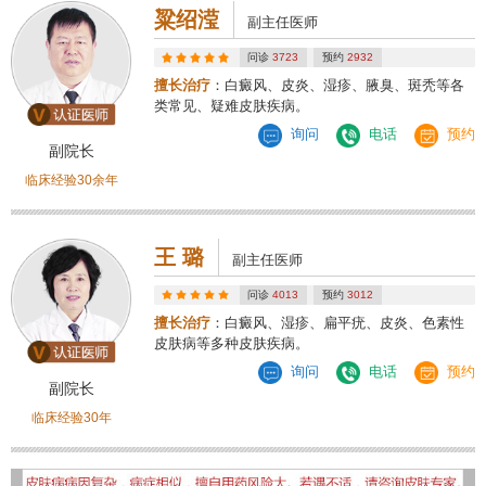
粱绍滢
副主任医师
问诊
3723
预约
2932
擅长治疗
：白癜风、皮炎、湿疹、腋臭、斑秃等各
类常见、疑难皮肤疾病。
询问
电话
预约
副院长
临床经验30余年
王 璐
副主任医师
问诊
4013
预约
3012
擅长治疗
：白癜风、湿疹、扁平疣、皮炎、色素性
皮肤病等多种皮肤疾病。
询问
电话
预约
副院长
临床经验30年