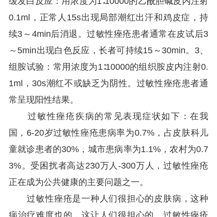
缓发白反应：用浓度为1∶10000的乙酰胆碱皮内注射
0.1ml，正常人15s出现局部潮红出汗和鸡皮症，持
续3～4min后消退。过敏性痤疮患者通常在皮试后3
～5min出现白色反应，长者可持续15～30min。3、
组胺试验：常用浓度为1∶10000的组织胺皮内注射0.
1ml，30s潮红不或缺乏为阴性。过敏性痤疮患者通
常呈现阳性结果。
过敏性痤疮疾病的常见表现症状如下：在我
国，6-20岁过敏性痤疮患病率为0.7%，占皮肤科儿
童就诊患者的30%，城市患病率为1.1%，农村为0.7
3%。受困扰者高达230万人-300万人，过敏性痤疮
正在成为公共健康的主要问题之一。
过敏性痤疮是一种人们很担心的皮肤病，这种
病治疗难度也的，这让人们很担心的。过敏性痤疮