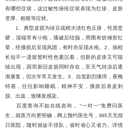
有哪些症状，这过敏性痤疮症状表现为红疹、皮肤
变厚、粗糙等症状。
1、典型皮损为绿豆或稍大淡红色丘疹，性质坚
硬，顶端常有小疱，搔破后结痂，周围有纺锤形红
晕，经搔抓后呈现风团，有时亦呈现水疱。2、病程
长短不一遗留暂时性色素沉着，但新的皮疹又可陆
续出现，因而新旧皮损同时存在，至天气转凉后逐
渐康复，但次年常又发生。3、自觉剧烈瘙痒，夜晚
特甚，往往影响睡眠，精神不安，搔抓后表皮剥
脱、出血，致继发感染。
百度查询不如在线咨询， “一对一”免费问医
生，就医方向更明确，网上预约医生号，365天无假
日医院，随时就诊不排队，省时省心又省力。详情