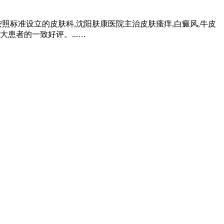
照标准设立的皮肤科,沈阳肤康医院主治皮肤瘙痒,白癜风,牛皮
患者的一致好评。...…