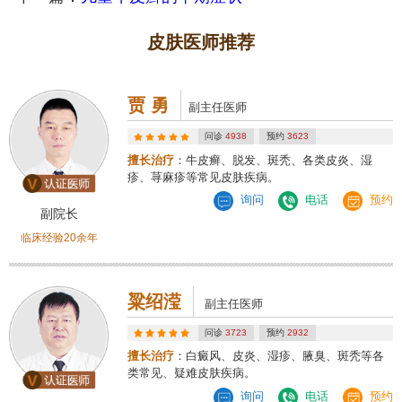
皮肤医师推荐
贾 勇
副主任医师
问诊
4938
预约
3623
擅长治疗
：牛皮癣、脱发、斑秃、各类皮炎、湿
疹、荨麻疹等常见皮肤疾病。
询问
电话
预约
副院长
临床经验20余年
粱绍滢
副主任医师
问诊
3723
预约
2932
擅长治疗
：白癜风、皮炎、湿疹、腋臭、斑秃等各
类常见、疑难皮肤疾病。
询问
电话
预约