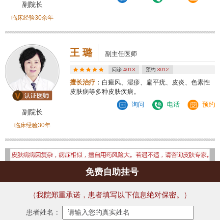
副院长
临床经验30余年
王 璐
副主任医师
问诊
4013
预约
3012
擅长治疗
：白癜风、湿疹、扁平疣、皮炎、色素性
皮肤病等多种皮肤疾病。
询问
电话
预约
副院长
临床经验30年
免费自助挂号
（我院郑重承诺，患者填写以下信息绝对保密。）
患者姓名：