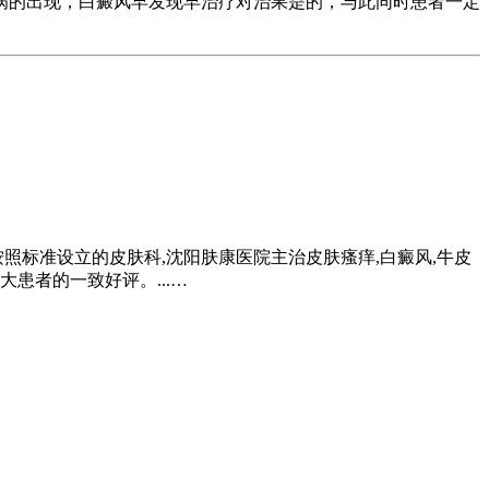
病的出现，白癜风早发现早治疗对治果是的，与此同时患者一定
照标准设立的皮肤科,沈阳肤康医院主治皮肤瘙痒,白癜风,牛皮
患者的一致好评。...…