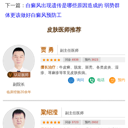
下一篇：
白癜风出现遗传是哪些原因造成的 弱势群
体更该做好白癜风预防工
皮肤医师推荐
贾 勇
副主任医师
问诊
4938
预约
3623
擅长治疗
：牛皮癣、脱发、斑秃、各类皮炎、湿
疹、荨麻疹等常见皮肤疾病。
询问
电话
预约
副院长
临床经验20余年
粱绍滢
副主任医师
问诊
3723
预约
2932