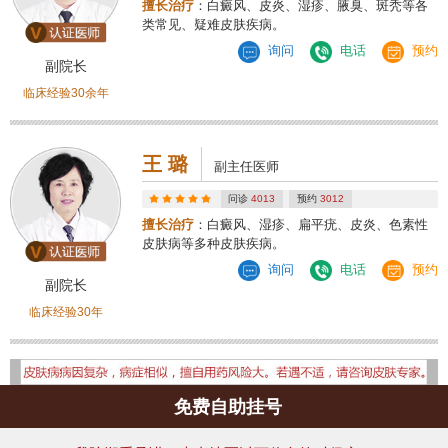
擅长治疗
：白癜风、皮炎、湿疹、腋臭、斑秃等各
类常见、疑难皮肤疾病。
询问
电话
预约
副院长
临床经验30余年
王 璐
副主任医师
问诊
4013
预约
3012
擅长治疗
：白癜风、湿疹、扁平疣、皮炎、色素性
皮肤病等多种皮肤疾病。
询问
电话
预约
副院长
临床经验30年
免费自助挂号