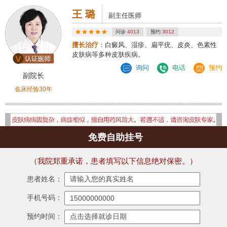
王 璐
副主任医师
问诊
4013
预约
3012
擅长治疗
：白癜风、湿疹、扁平疣、皮炎、色素性
皮肤病等多种皮肤疾病。
询问
电话
预约
副院长
临床经验30年
免费自助挂号
（我院郑重承诺，患者填写以下信息绝对保密。）
患者姓名：
手机号码：
预约时间：