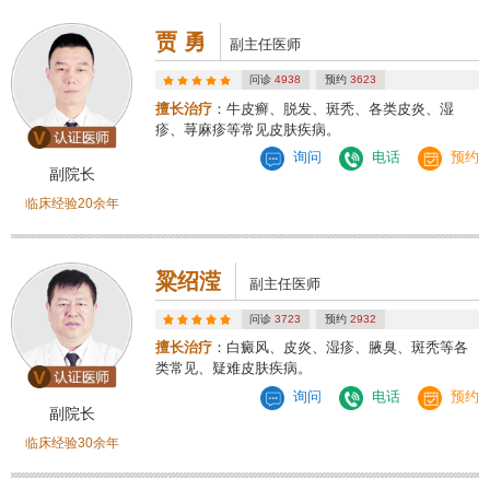
贾 勇
副主任医师
问诊
4938
预约
3623
擅长治疗
：牛皮癣、脱发、斑秃、各类皮炎、湿
疹、荨麻疹等常见皮肤疾病。
询问
电话
预约
副院长
临床经验20余年
粱绍滢
副主任医师
问诊
3723
预约
2932
擅长治疗
：白癜风、皮炎、湿疹、腋臭、斑秃等各
类常见、疑难皮肤疾病。
询问
电话
预约
副院长
临床经验30余年