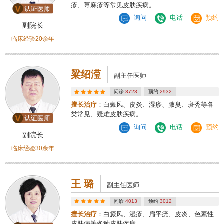
疹、荨麻疹等常见皮肤疾病。
询问
电话
预约
副院长
临床经验20余年
粱绍滢
副主任医师
问诊
3723
预约
2932
擅长治疗
：白癜风、皮炎、湿疹、腋臭、斑秃等各
类常见、疑难皮肤疾病。
询问
电话
预约
副院长
临床经验30余年
王 璐
副主任医师
问诊
4013
预约
3012
擅长治疗
：白癜风、湿疹、扁平疣、皮炎、色素性
皮肤病等多种皮肤疾病。