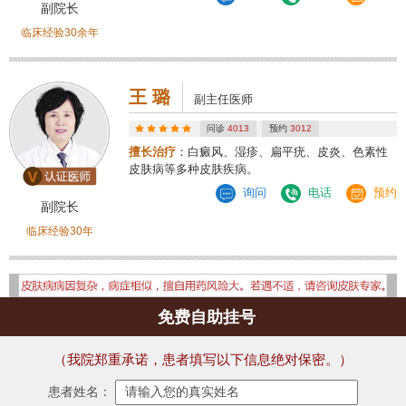
副院长
临床经验30余年
王 璐
副主任医师
问诊
4013
预约
3012
擅长治疗
：白癜风、湿疹、扁平疣、皮炎、色素性
皮肤病等多种皮肤疾病。
询问
电话
预约
副院长
临床经验30年
免费自助挂号
（我院郑重承诺，患者填写以下信息绝对保密。）
患者姓名：