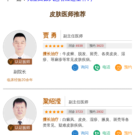
皮肤医师推荐
贾 勇
副主任医师
问诊
4938
预约
3623
擅长治疗
：牛皮癣、脱发、斑秃、各类皮炎、湿
疹、荨麻疹等常见皮肤疾病。
询问
电话
预约
副院长
临床经验20余年
粱绍滢
副主任医师
问诊
3723
预约
2932
擅长治疗
：白癜风、皮炎、湿疹、腋臭、斑秃等各
类常见、疑难皮肤疾病。
询问
电话
预约