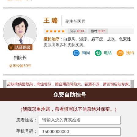
王 璐
副主任医师
问诊
4013
预约
3012
擅长治疗
：白癜风、湿疹、扁平疣、皮炎、色素性
皮肤病等多种皮肤疾病。
询问
电话
预约
副院长
临床经验30年
免费自助挂号
（我院郑重承诺，患者填写以下信息绝对保密。）
患者姓名：
手机号码：