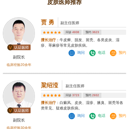
皮肤医师推荐
贾 勇
副主任医师
问诊
4938
预约
3623
擅长治疗
：牛皮癣、脱发、斑秃、各类皮炎、湿
疹、荨麻疹等常见皮肤疾病。
询问
电话
预约
副院长
临床经验20余年
粱绍滢
副主任医师
问诊
3723
预约
2932
擅长治疗
：白癜风、皮炎、湿疹、腋臭、斑秃等各
类常见、疑难皮肤疾病。
询问
电话
预约
副院长
临床经验30余年