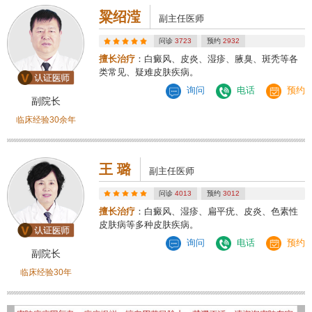
粱绍滢
副主任医师
问诊
3723
预约
2932
擅长治疗
：白癜风、皮炎、湿疹、腋臭、斑秃等各
类常见、疑难皮肤疾病。
询问
电话
预约
副院长
临床经验30余年
王 璐
副主任医师
问诊
4013
预约
3012
擅长治疗
：白癜风、湿疹、扁平疣、皮炎、色素性
皮肤病等多种皮肤疾病。
询问
电话
预约
副院长
临床经验30年