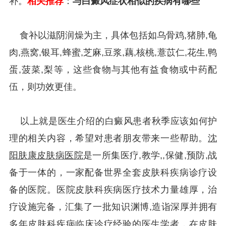
补。
相关推荐
：
与白癜风症状相似的疾病有哪些
食补以滋阴润燥为主，具体包括如乌骨鸡,猪肺,龟
肉,燕窝,银耳,蜂蜜,芝麻,豆浆,藕,核桃,薏苡仁,花生,鸭
蛋,菠菜,梨等，这些食物与其他有益食物或中药配
伍，则功效更佳。
以上就是医生介绍的白癜风患者秋季应该如何护
理的相关内容，希望对患者朋友带来一些帮助。
沈
阳肤康皮肤病医院
是一所集医疗,教学,,保健,预防,战
备于一体的，一家配备世界全套皮肤科疾病诊疗设
备的医院。医院皮肤科疾病医疗技术力量雄厚，治
疗设施完备，汇集了一批知识渊博,造诣深厚并拥有
多年皮肤科疾病临床诊疗经验的医生学者，在皮肤