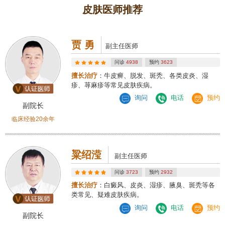
皮肤医师推荐
贾 勇
副主任医师
问诊
4938
预约
3623
擅长治疗
：牛皮癣、脱发、斑秃、各类皮炎、湿
疹、荨麻疹等常见皮肤疾病。
询问
电话
预约
副院长
临床经验20余年
粱绍滢
副主任医师
问诊
3723
预约
2932
擅长治疗
：白癜风、皮炎、湿疹、腋臭、斑秃等各
类常见、疑难皮肤疾病。
询问
电话
预约
副院长