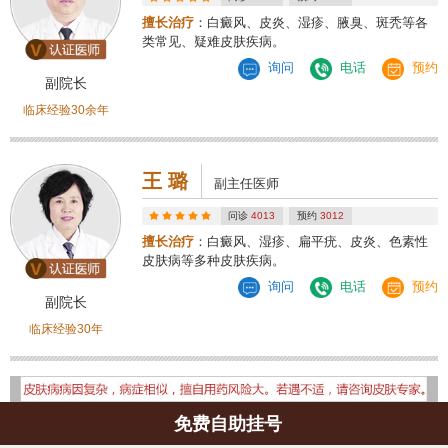
擅长治疗
：白癜风、皮炎、湿疹、腋臭、斑秃等各
类常见、疑难皮肤疾病。
询问
电话
预约
副院长
临床经验30余年
王 璐
副主任医师
问诊
4013
预约
3012
擅长治疗
：白癜风、湿疹、扁平疣、皮炎、色素性
皮肤病等多种皮肤疾病。
询问
电话
预约
副院长
临床经验30年
免费自助挂号