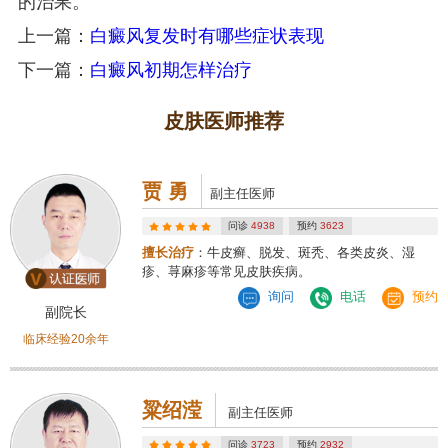
的治果。
上一篇：
白癜风复发时有哪些症状表现
下一篇：
白癜风初期怎样治疗
皮肤医师推荐
贾 勇
副主任医师
问诊
4938
预约
3623
擅长治疗
：牛皮癣、脱发、斑秃、各类皮炎、湿
疹、荨麻疹等常见皮肤疾病。
询问
电话
预约
副院长
临床经验20余年
粱绍滢
副主任医师
问诊
3723
预约
2932