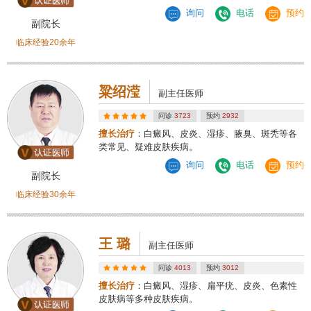
询问
电话
预约
副院长
临床经验20余年
粱绍滢
副主任医师
问诊
3723
预约
2932
擅长治疗
：白癜风、皮炎、湿疹、腋臭、斑秃等各
类常见、疑难皮肤疾病。
询问
电话
预约
副院长
临床经验30余年
王 璐
副主任医师
问诊
4013
预约
3012
擅长治疗
：白癜风、湿疹、扁平疣、皮炎、色素性
皮肤病等多种皮肤疾病。