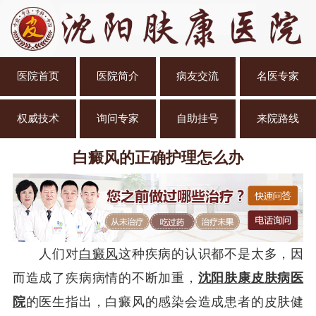
医院首页
医院简介
病友交流
名医专家
权威技术
询问专家
自助挂号
来院路线
白癜风的正确护理怎么办
人们对
白癜风
这种疾病的认识都不是太多，因
而造成了疾病病情的不断加重，
沈阳肤康皮肤病医
院
的医生指出，白癜风的感染会造成患者的皮肤健