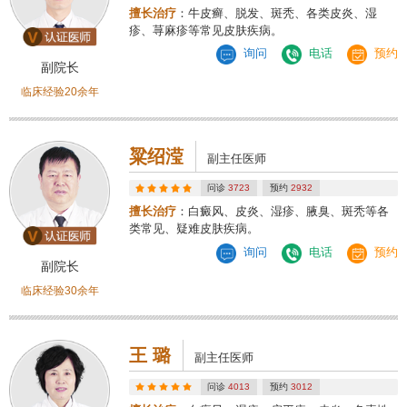
擅长治疗
：牛皮癣、脱发、斑秃、各类皮炎、湿
疹、荨麻疹等常见皮肤疾病。
询问
电话
预约
副院长
临床经验20余年
粱绍滢
副主任医师
问诊
3723
预约
2932
擅长治疗
：白癜风、皮炎、湿疹、腋臭、斑秃等各
类常见、疑难皮肤疾病。
询问
电话
预约
副院长
临床经验30余年
王 璐
副主任医师
问诊
4013
预约
3012